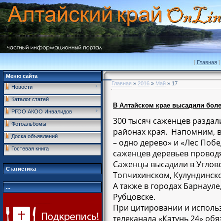
[
Главная
]
Меню сайта
Главная
»
2016
»
Май
»
17
Новости
Каталог статей
В Алтайском крае высадили бол
РГОО АКОО Инвалидов
300 тысяч саженцев раздали
Фотоальбомы
районах края. Напомним, 
Доска объявлений
– одно дерево» и «Лес Поб
Гостевая книга
саженцев деревьев проводя
Саженцы высадили в Угловс
Статистика
Топчихинском, Кулундинск
А также в городах Барнауле
...
Рубцовске.
При цитировании и использ
телеканала «Катунь 24» обя