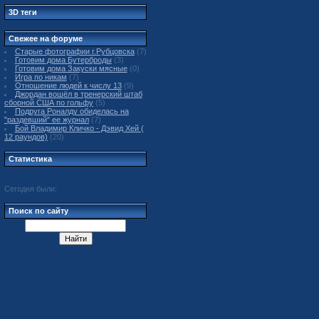
3D теги
Свежее на форуме
Старые фотографии г.Рубцовска
(7)
Готовим дома Бутерброды
(3)
Готовим дома Закуски мясные
(0)
Игра по никам
(7)
Отношение людей к числу 13
(9)
Джордан вошёл в тренерский штаб
сборной США по гольфу
(5)
Подруга Роналду обиделась на
"раздевший" ее журнал
(7)
Бой Владимир Кличко - Дэвид Хей (
12 раундов)
(20)
Статистика
Сегодня были:
Поиск по сайту