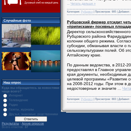
...
Читать дальше »
Категория:
Рубцовск
| Просмотров: 995 | Добавил:
Случайные фото
Рубцовский фермер отсидит четы
«приписками» посевных площад
Директор сельскохозяйственного
Рубцовского района Фаридуддин 
колонии общего режима. Согласн
субсидии, обманывая власти о 
сельхозкультурами полей. Об э
Алтайскому краю.
По данным ведомства, в 2012-20
предоставлял в Главное управле
края документы, необходимые д
целевой программы «Развитие се
Наш опрос
на 2008-2012 годы. При этом в 
Куда вы обращаетесь за новостями
недостоверные и значите
...
Чита
чаще всего?
Интернет
Категория:
Рубцовск
| Просмотров: 883 | Добавил:
Телевидение
Радио
Газеты, журналы
Друзья, знакомые, родственники
Результаты
|
Архив опросов
Всего ответов:
37