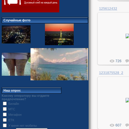
125612432
Случайные фото
02.04
Me
726
1231875528_2
Наш опрос
Какому оператору вы отдаете
02.04
предпочтение?
Билайн
Me
МТС
Мегафон
ЕТК
607
У меня нет мобилы