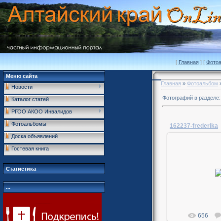
[
Главная
] [
Фото
Меню сайта
Главная
»
Фотоальбом
Новости
Фотографий в разделе
Каталог статей
РГОО АКОО Инвалидов
Фотоальбомы
162237-frederika
Доска объявлений
Гостевая книга
02.04
Статистика
Me
...
656