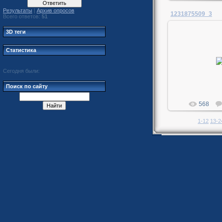
Результаты
|
Архив опросов
1231875509_3
Всего ответов:
51
3D теги
Статистика
02.04
Me
Сегодня были:
Поиск по сайту
568
1-12
13-2