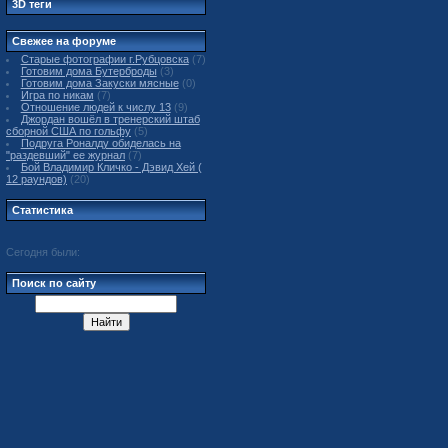
3D теги
Свежее на форуме
Старые фотографии г.Рубцовска
(7)
Готовим дома Бутерброды
(3)
Готовим дома Закуски мясные
(0)
Игра по никам
(7)
Отношение людей к числу 13
(9)
Джордан вошёл в тренерский штаб
сборной США по гольфу
(5)
Подруга Роналду обиделась на
"раздевший" ее журнал
(7)
Бой Владимир Кличко - Дэвид Хей (
12 раундов)
(20)
Статистика
Сегодня были:
Поиск по сайту