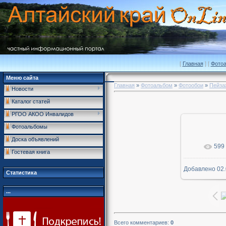
[
Главная
] [
Фото
Меню сайта
Главная
»
Фотоальбом
»
Фотообои
»
Пейза
Новости
Каталог статей
РГОО АКОО Инвалидов
Фотоальбомы
Доска объявлений
599
В р
Гостевая книга
Добавлено
02.
1600x
Статистика
...
Всего комментариев
:
0