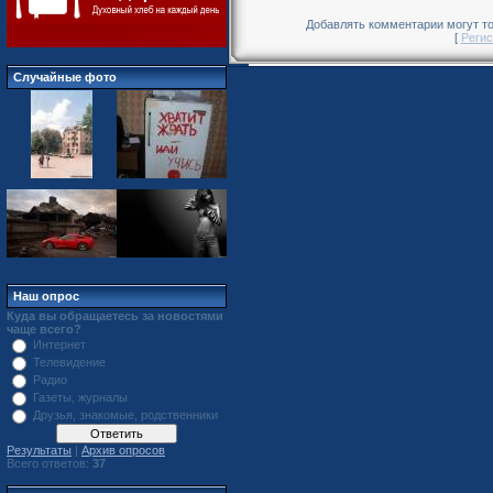
Добавлять комментарии могут то
[
Регис
Случайные фото
Наш опрос
Куда вы обращаетесь за новостями
чаще всего?
Интернет
Телевидение
Радио
Газеты, журналы
Друзья, знакомые, родственники
Результаты
|
Архив опросов
Всего ответов:
37