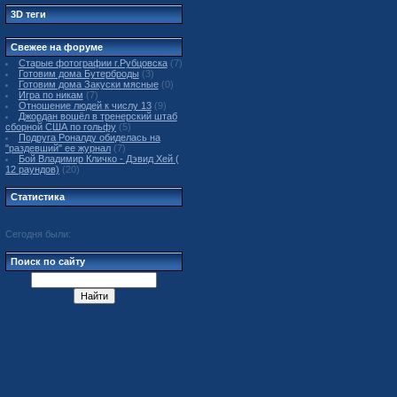
3D теги
Свежее на форуме
Старые фотографии г.Рубцовска
(7)
Готовим дома Бутерброды
(3)
Готовим дома Закуски мясные
(0)
Игра по никам
(7)
Отношение людей к числу 13
(9)
Джордан вошёл в тренерский штаб
сборной США по гольфу
(5)
Подруга Роналду обиделась на
"раздевший" ее журнал
(7)
Бой Владимир Кличко - Дэвид Хей (
12 раундов)
(20)
Статистика
Сегодня были:
Поиск по сайту