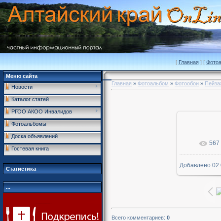
[
Главная
] [
Фото
Меню сайта
Главная
»
Фотоальбом
»
Фотообои
»
Пейза
Новости
Каталог статей
РГОО АКОО Инвалидов
Фотоальбомы
Доска объявлений
567
В р
Гостевая книга
Добавлено
02.
1600x
Статистика
...
Всего комментариев
:
0