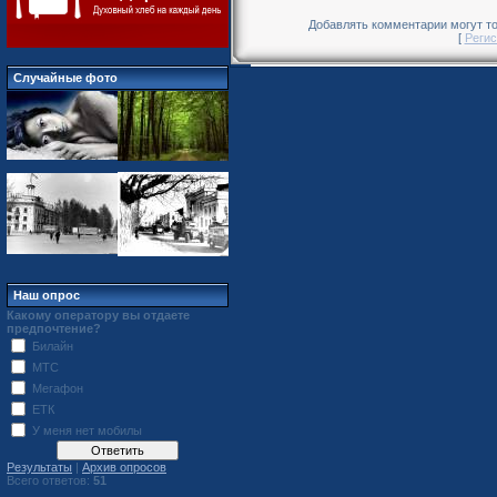
Добавлять комментарии могут то
[
Регис
Случайные фото
Наш опрос
Какому оператору вы отдаете
предпочтение?
Билайн
МТС
Мегафон
ЕТК
У меня нет мобилы
Результаты
|
Архив опросов
Всего ответов:
51