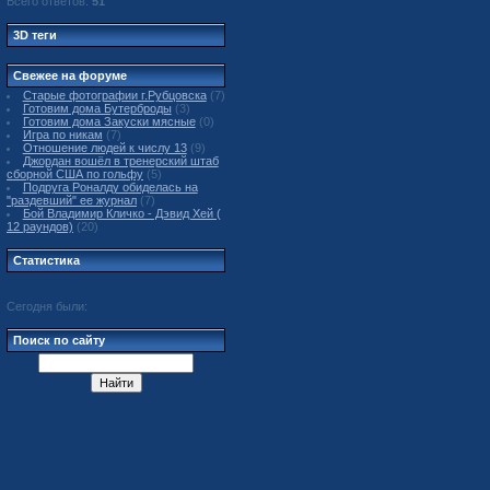
Всего ответов:
51
3D теги
Свежее на форуме
Старые фотографии г.Рубцовска
(7)
Готовим дома Бутерброды
(3)
Готовим дома Закуски мясные
(0)
Игра по никам
(7)
Отношение людей к числу 13
(9)
Джордан вошёл в тренерский штаб
сборной США по гольфу
(5)
Подруга Роналду обиделась на
"раздевший" ее журнал
(7)
Бой Владимир Кличко - Дэвид Хей (
12 раундов)
(20)
Статистика
Сегодня были:
Поиск по сайту