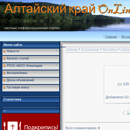
[
Главная
] [
Фото
Меню сайта
Главная
»
Фотоальбом
»
Фотообои
»
Пейза
Новости
Каталог статей
РГОО АКОО Инвалидов
Фотоальбомы
Доска объявлений
535
В р
Гостевая книга
Добавлено
02.
1600x
Статистика
...
Всего комментариев
:
0