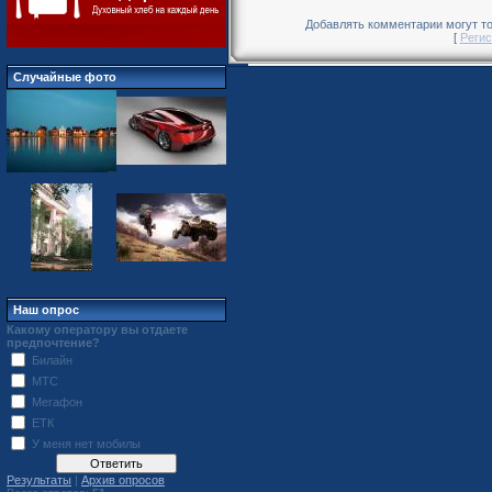
Добавлять комментарии могут то
[
Регис
Случайные фото
Наш опрос
Какому оператору вы отдаете
предпочтение?
Билайн
МТС
Мегафон
ЕТК
У меня нет мобилы
Результаты
|
Архив опросов