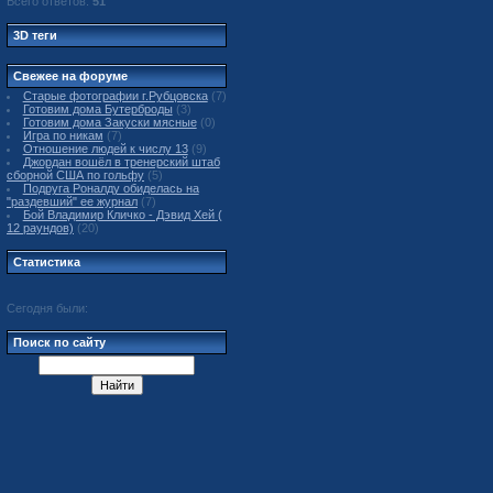
Всего ответов:
51
3D теги
Свежее на форуме
Старые фотографии г.Рубцовска
(7)
Готовим дома Бутерброды
(3)
Готовим дома Закуски мясные
(0)
Игра по никам
(7)
Отношение людей к числу 13
(9)
Джордан вошёл в тренерский штаб
сборной США по гольфу
(5)
Подруга Роналду обиделась на
"раздевший" ее журнал
(7)
Бой Владимир Кличко - Дэвид Хей (
12 раундов)
(20)
Статистика
Сегодня были:
Поиск по сайту