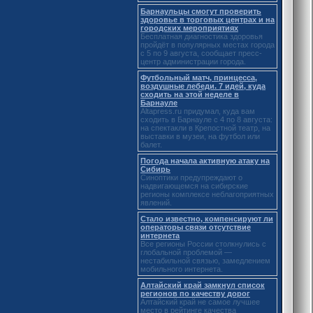
Барнаульцы смогут проверить
здоровье в торговых центрах и на
городских мероприятиях
Бесплатная диагностика здоровья
пройдёт в популярных местах города
с 5 по 9 августа, сообщает пресс-
центр администрации города.
Футбольный матч, принцесса,
воздушные лебеди. 7 идей, куда
сходить на этой неделе в
Барнауле
Altapress.ru придумал, куда вам
сходить в Барнауле с 4 по 8 августа:
на спектакли в Крепостной театр, на
выставки в музеи, на футбол или
балет.
Погода начала активную атаку на
Сибирь
Синоптики предупреждают о
надвигающемся на сибирские
регионы комплексе неблагоприятных
явлений.
Стало известно, компенсируют ли
операторы связи отсутствие
интернета
Все регионы России столкнулись с
глобальной проблемой —
нестабильной связью, замедлением
мобильного интернета.
Алтайский край замкнул список
регионов по качеству дорог
Алтайский край не самое лучшее
место в рейтинге качества