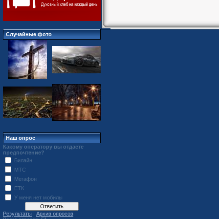
Случайные фото
Наш опрос
Какому оператору вы отдаете
предпочтение?
Билайн
МТС
Мегафон
ЕТК
У меня нет мобилы
Результаты
|
Архив опросов