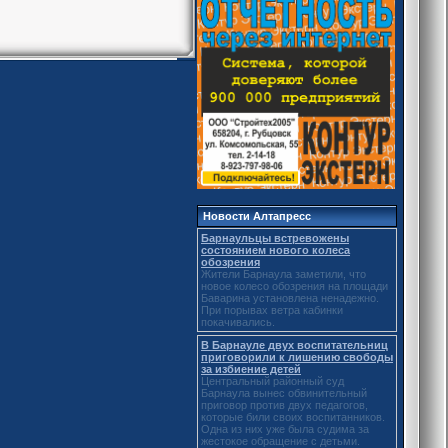
Новости Алтапресс
Барнаульцы встревожены
состоянием нового колеса
обозрения
Жители Барнаула заметили, что
новое колесо обозрения на площади
Баварина установлена ненадежно.
При порывах ветра кабинки
покачивались.
В Барнауле двух воспитательниц
приговорили к лишению свободы
за избиение детей
Центральный районный суд
Барнаула вынес обвинительный
приговор против двух педагогов,
которые били своих воспитанников.
Одна из них уже была судима за
жестокое обращение с детьми.