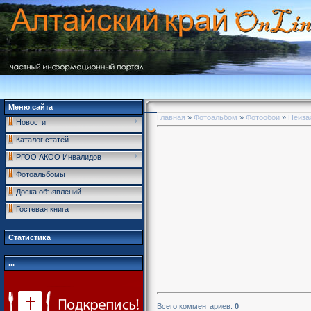
Меню сайта
Главная
»
Фотоальбом
»
Фотообои
»
Пейза
Новости
Каталог статей
РГОО АКОО Инвалидов
Фотоальбомы
Доска объявлений
Гостевая книга
Статистика
...
Всего комментариев
:
0