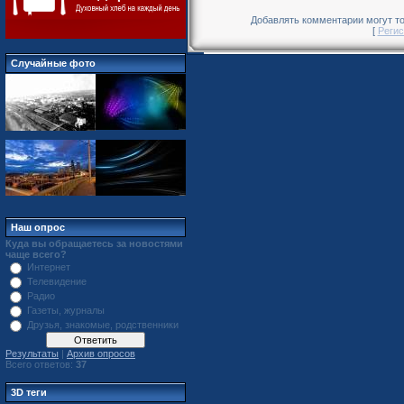
Добавлять комментарии могут то
[
Регис
Случайные фото
Наш опрос
Куда вы обращаетесь за новостями
чаще всего?
Интернет
Телевидение
Радио
Газеты, журналы
Друзья, знакомые, родственники
Результаты
|
Архив опросов
Всего ответов:
37
3D теги