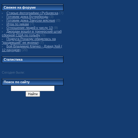
Свежее на форуме
Старые фотографии г.Рубцовска
(7)
Готовим дома Бутерброды
(3)
Готовим дома Закуски мясные
(0)
Игра по никам
(7)
Отношение людей к числу 13
(9)
Джордан вошёл в тренерский штаб
сборной США по гольфу
(5)
Подруга Роналду обиделась на
"раздевший" ее журнал
(7)
Бой Владимир Кличко - Дэвид Хей (
12 раундов)
(20)
Статистика
Сегодня были:
Поиск по сайту