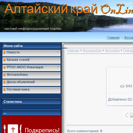
[
Главная
] [
Фото
Меню сайта
Главная
»
Фотоальбом
»
Фотообои
»
Пейза
Новости
Каталог статей
РГОО АКОО Инвалидов
Фотоальбомы
Доска объявлений
643
В р
Гостевая книга
Добавлено
02.
1600x
Статистика
...
Всего комментариев
:
0