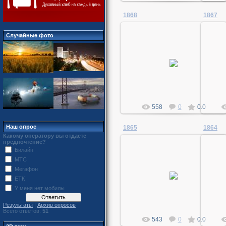
1868
1867
Случайные фото
02.04.2011
MegaDan
558
0
0.0
Наш опрос
1865
1864
Какому оператору вы отдаете
предпочтение?
Билайн
МТС
02.04.2011
Мегафон
ЕТК
MegaDan
У меня нет мобилы
Результаты
|
Архив опросов
Всего ответов:
51
543
0
0.0