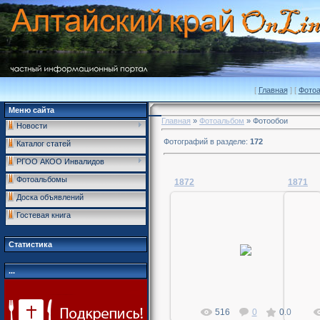
[
Главная
] [
Фото
Меню сайта
Главная
»
Фотоальбом
» Фотообои
Новости
Фотографий в разделе
:
172
Каталог статей
РГОО АКОО Инвалидов
Фотоальбомы
1872
1871
Доска объявлений
Гостевая книга
02.04.2011
Статистика
MegaDan
...
516
0
0.0