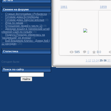
3D теги
1861
1859
Свежее на форуме
Старые фотографии г.Рубцовска
(7)
Готовим дома Бутерброды
(3)
Готовим дома Закуски мясные
(0)
Игра по никам
(7)
Отношение людей к числу 13
(9)
02.04.2011
Джордан вошёл в тренерский штаб
сборной США по гольфу
(5)
MegaDan
Подруга Роналду обиделась на
"раздевший" ее журнал
(7)
Бой Владимир Кличко - Дэвид Хей (
12 раундов)
(20)
Статистика
585
0
0.0
1-12
13-24
25-36
37
Сегодня были:
Поиск по сайту