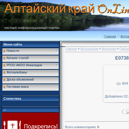
[
Главная
] [
Фото
Меню сайта
Главная
»
Фотоальбом
»
Фотообои
»
Пейза
Новости
E073
Каталог статей
РГОО АКОО Инвалидов
Фотоальбомы
Доска объявлений
604
В р
Гостевая книга
Добавлено
02.
1600x
Статистика
...
Всего комментариев
:
0