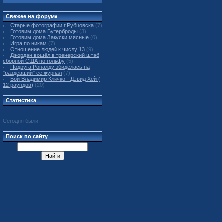
Свежее на форуме
Старые фотографии г.Рубцовска
(7)
Готовим дома Бутерброды
(3)
Готовим дома Закуски мясные
(0)
Игра по никам
(7)
Отношение людей к числу 13
(9)
Джордан вошёл в тренерский штаб
сборной США по гольфу
(5)
Подруга Роналду обиделась на
"раздевший" ее журнал
(7)
Бой Владимир Кличко - Дэвид Хей (
12 раундов)
(20)
Статистика
Сегодня были:
Поиск по сайту