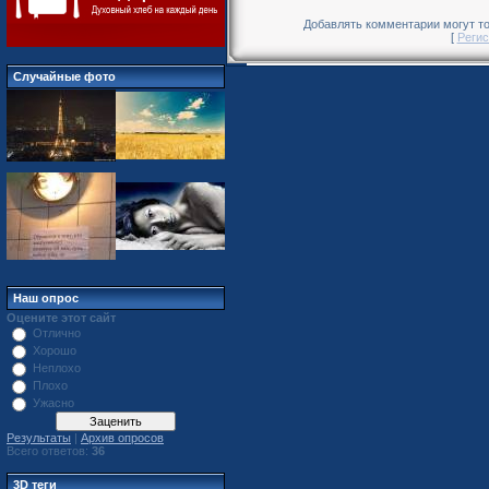
Добавлять комментарии могут то
[
Регис
Случайные фото
Наш опрос
Оцените этот сайт
Отлично
Хорошо
Неплохо
Плохо
Ужасно
Результаты
|
Архив опросов
Всего ответов:
36
3D теги