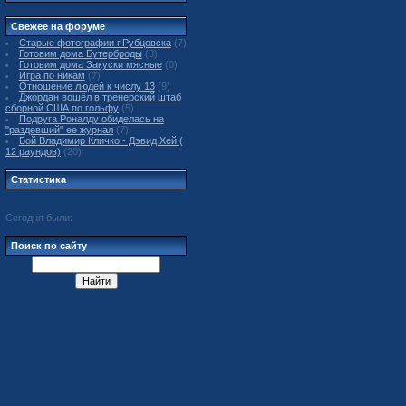
Свежее на форуме
Старые фотографии г.Рубцовска
(7)
Готовим дома Бутерброды
(3)
Готовим дома Закуски мясные
(0)
Игра по никам
(7)
Отношение людей к числу 13
(9)
Джордан вошёл в тренерский штаб
сборной США по гольфу
(5)
Подруга Роналду обиделась на
"раздевший" ее журнал
(7)
Бой Владимир Кличко - Дэвид Хей (
12 раундов)
(20)
Статистика
Сегодня были:
Поиск по сайту