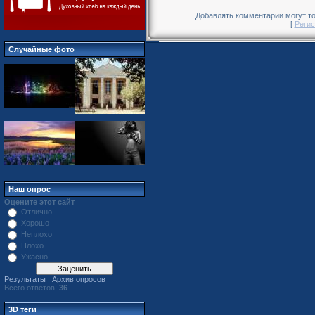
Добавлять комментарии могут то
[
Регис
Случайные фото
Наш опрос
Оцените этот сайт
Отлично
Хорошо
Неплохо
Плохо
Ужасно
Результаты
|
Архив опросов
Всего ответов:
36
3D теги