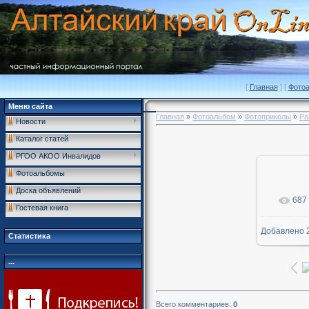
[
Главная
] [
Фото
Меню сайта
Главная
»
Фотоальбом
»
Фотоприколы
»
Ра
Новости
Каталог статей
РГОО АКОО Инвалидов
Фотоальбомы
Доска объявлений
687
В р
Гостевая книга
Добавлено
2
600x
Статистика
...
Всего комментариев
:
0