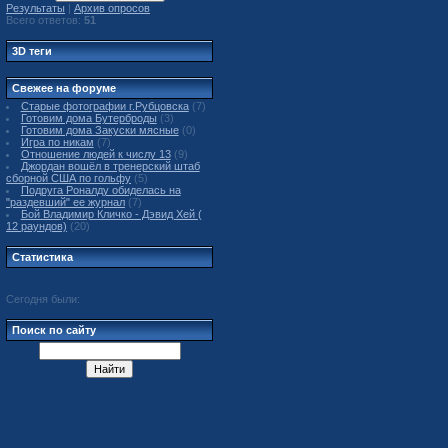
Результаты
|
Архив опросов
Всего ответов:
51
3D теги
Свежее на форуме
Старые фотографии г.Рубцовска
(7)
Готовим дома Бутерброды
(3)
Готовим дома Закуски мясные
(0)
Игра по никам
(7)
Отношение людей к числу 13
(9)
Джордан вошёл в тренерский штаб
сборной США по гольфу
(5)
Подруга Роналду обиделась на
"раздевший" ее журнал
(7)
Бой Владимир Кличко - Дэвид Хей (
12 раундов)
(20)
Статистика
Сегодня были:
Поиск по сайту