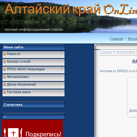
[
Главная
] [
Фото
Меню сайта
Главная
»
Фотоальбом
Новости
I
Каталог статей
РГОО АКОО Инвалидов
потолки от DRS22.ru в 
Фотоальбомы
Доска объявлений
Гостевая книга
Статистика
Доб
...