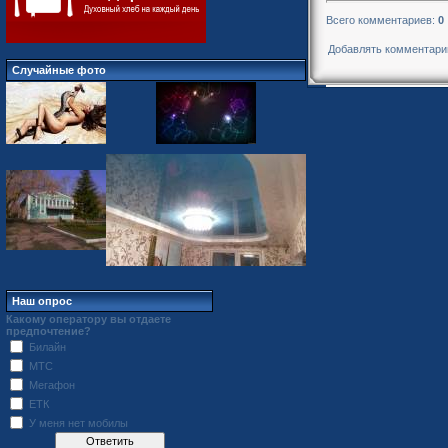
Всего комментариев
:
0
Добавлять комментарии
Случайные фото
Наш опрос
Какому оператору вы отдаете
предпочтение?
Билайн
МТС
Мегафон
ЕТК
У меня нет мобилы