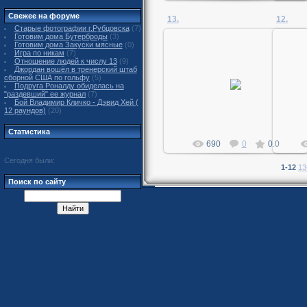
Свежее на форуме
13.
12.
Старые фотографии г.Рубцовска
(7)
Готовим дома Бутерброды
(3)
Готовим дома Закуски мясные
(0)
Игра по никам
(7)
Отношение людей к числу 13
(9)
Джордан вошёл в тренерский штаб
02.04.2011
сборной США по гольфу
(5)
Подруга Роналду обиделась на
"раздевший" ее журнал
(7)
MegaDan
Бой Владимир Кличко - Дэвид Хей (
12 раундов)
(20)
Статистика
690
0
0.0
Сегодня были:
1-12
13
Поиск по сайту