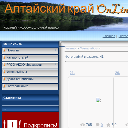
[
Главная
] [
Фото
Меню сайта
Главная
»
Фотоальбом
»
Новости
Фотографий в разделе
:
41
Каталог статей
РГОО АКОО Инвалидов
Фотоальбомы
21.
20.
Доска объявлений
Гостевая книга
02.04.2011
Статистика
MegaDan
...
765
0
5.0