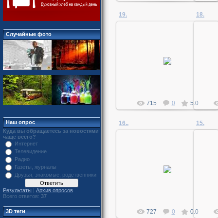
19.
18.
Случайные фото
02.04.2011
MegaDan
715
0
5.0
Наш опрос
16..
15.
Куда вы обращаетесь за новостями
чаще всего?
Интернет
Телевидение
Радио
02.04.2011
Газеты, журналы
Друзья, знакомые, родственники
MegaDan
Результаты
|
Архив опросов
Всего ответов:
37
727
0
0.0
3D теги