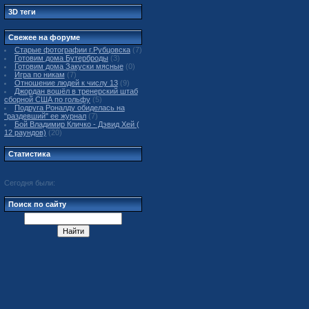
3D теги
Свежее на форуме
Старые фотографии г.Рубцовска
(7)
Готовим дома Бутерброды
(3)
Готовим дома Закуски мясные
(0)
Игра по никам
(7)
Отношение людей к числу 13
(9)
Джордан вошёл в тренерский штаб
сборной США по гольфу
(5)
Подруга Роналду обиделась на
"раздевший" ее журнал
(7)
Бой Владимир Кличко - Дэвид Хей (
12 раундов)
(20)
Статистика
Сегодня были:
Поиск по сайту