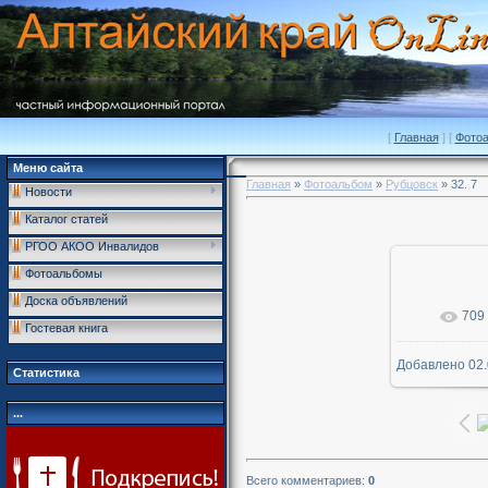
[
Главная
] [
Фото
Меню сайта
Главная
»
Фотоальбом
»
Рубцовск
» 32. 7
Новости
Каталог статей
РГОО АКОО Инвалидов
Фотоальбомы
Доска объявлений
709
В р
Гостевая книга
Добавлено
02.
1600x
Статистика
...
Всего комментариев
:
0