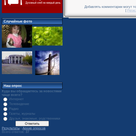
Добавлять комментарии могут то
[
Регис
Случайные фото
Наш опрос
Куда вы обращаетесь за новостями
чаще всего?
Интернет
Телевидение
Радио
Газеты, журналы
Друзья, знакомые, родственники
Результаты
|
Архив опросов
Всего ответов:
37