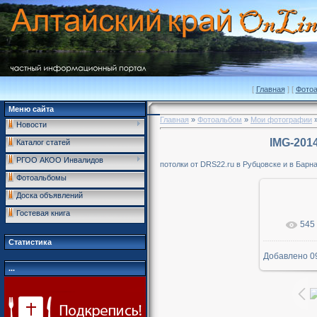
[
Главная
] [
Фото
Меню сайта
Главная
»
Фотоальбом
»
Мои фотографии
»
Новости
IMG-201
Каталог статей
РГОО АКОО Инвалидов
потолки от DRS22.ru в Рубцовске и в Барн
Фотоальбомы
Доска объявлений
Гостевая книга
545
В р
Статистика
Добавлено
0
1280
...