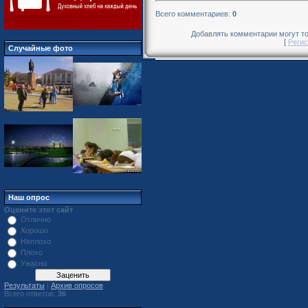
Всего комментариев
:
0
Добавлять комментарии могут то
[
Регис
Случайные фото
Наш опрос
Оцените этот сайт
Отлично
Хорошо
Неплохо
Плохо
Ужасно
Результаты
|
Архив опросов
Всего ответов:
36