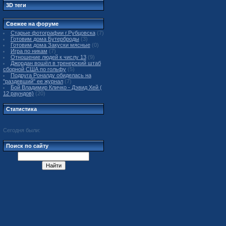
3D теги
Свежее на форуме
Старые фотографии г.Рубцовска
(7)
Готовим дома Бутерброды
(3)
Готовим дома Закуски мясные
(0)
Игра по никам
(7)
Отношение людей к числу 13
(9)
Джордан вошёл в тренерский штаб
сборной США по гольфу
(5)
Подруга Роналду обиделась на
"раздевший" ее журнал
(7)
Бой Владимир Кличко - Дэвид Хей (
12 раундов)
(20)
Статистика
Сегодня были:
Поиск по сайту